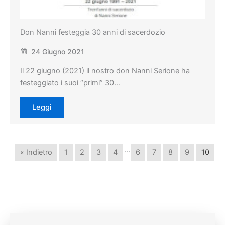
Don Nanni festeggia 30 anni di sacerdozio
24 Giugno 2021
Il 22 giugno (2021) il nostro don Nanni Serione ha
festeggiato i suoi “primi” 30…
Leggi
…
« Indietro
1
2
3
4
6
7
8
9
10