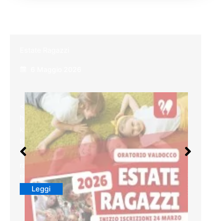
Estate Ragazzi
6 Maggio 2026
<a class="a2a_button_facebook"
href="https://www.addtoany.com/add_to/faceboo
k?
linkurl=https%3A%2F%2Fwww.parrocchiavaldocc
o.it%2Festate-
ragazzi%2F&linkname=Estate%20Ragazzi"
title="Facebook" rel="nofollow noopener"…
Leggi