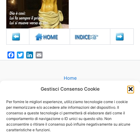
F
T
L
E
a
w
i
m
c
i
n
a
e
t
k
i
Home
b
t
e
l
Gruppi
Gestisci Consenso Cookie
o
e
d
Catechesi
o
r
I
Matrimonio
Per fornire le migliori esperienze, utilizziamo tecnologie come i cookie
k
n
per memorizzare e/o accedere alle informazioni del dispositivo. Il
Battesimo
consenso a queste tecnologie ci permetterà di elaborare dati come il
Cammini
comportamento di navigazione o ID unici su questo sito. Non
Oratorio
acconsentire o ritirare il consenso può influire negativamente su alcune
caratteristiche e funzioni.
Basilica
Mappa