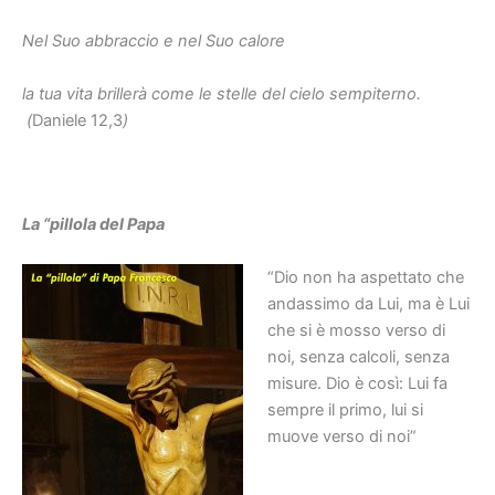
Nel Suo abbraccio e nel Suo calore
la tua vita brillerà come le stelle del cielo sempiterno.
(
Daniele 12,3
)
La “pillola del Papa
“Dio non ha aspettato che
andassimo da Lui, ma è Lui
che si è mosso verso di
noi, senza calcoli, senza
misure. Dio è così: Lui fa
sempre il primo, lui si
muove verso di noi”