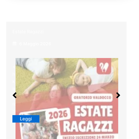
Estate Ragazzi
6 Maggio 2026
<a class="a2a_button_facebook"
href="https://www.addtoany.com/add_to/faceboo
k?
linkurl=https%3A%2F%2Fwww.parrocchiavaldocc
o.it%2Festate-
ragazzi%2F&linkname=Estate%20Ragazzi"
title="Facebook" rel="nofollow noopener"…
Leggi