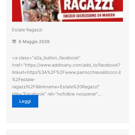
Estate Ragazzi
6 Maggio 2026
<a class="a2a_button_facebook"
href="https://www.addtoany.com/add_to/facebook?
linkurl=https%3A%2F%2Fwww.parrocchiavaldocco.it
%2Festate-
ragazzi%2F&linkname=Estate%20Ragazzi"
title="Facebook" rel="nofollow noopener"…
Leggi