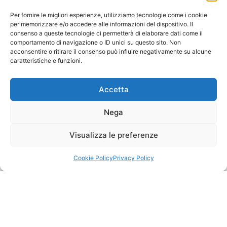
31
Per fornire le migliori esperienze, utilizziamo tecnologie come i cookie
per memorizzare e/o accedere alle informazioni del dispositivo. Il
« Mag
consenso a queste tecnologie ci permetterà di elaborare dati come il
comportamento di navigazione o ID unici su questo sito. Non
acconsentire o ritirare il consenso può influire negativamente su alcune
caratteristiche e funzioni.
Home
Gruppi
Accetta
Catechesi
Matrimonio
Nega
Battesimo
Visualizza le preferenze
Cammini
Oratorio
Cookie Policy
Privacy Policy
Basilica
Mappa
Contatti