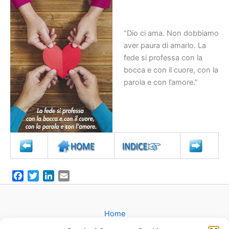
“Dio ci ama. Non dobbiamo
aver paura di amarlo. La
fede si professa con la
bocca e con il cuore, con la
parola e con l’amore.”
F
T
L
E
a
w
i
m
c
i
n
a
e
t
k
i
Home
b
t
e
l
Gruppi