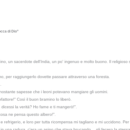
occa di Dio”
ino, un sacerdote dell'India, un po' ingenuo e molto buono. Il religio
ano, per raggiungerlo dovette passare attraverso una foresta.
.
nonostante sapesse che i leoni potevano mangiare gli uomini.
fattore!" Così il buon bramino lo liberò.
dicessi la verità? Ho fame e ti mangerò!".
 cosa ne pensa questo albero!".
ro e refrigerio, e loro per tutta ricompensa mi tagliano e mi uccidono. Pe
, in una radura, c'era un asino che stava brucando… gli fecero la stess