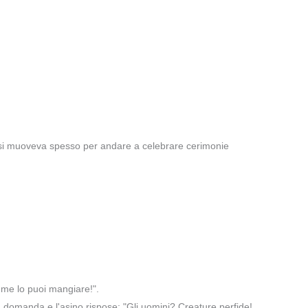
so si muoveva spesso per andare a celebrare cerimonie
r me lo puoi mangiare!".
a domanda e l'asino rispose: "Gli uomini? Creature perfide!