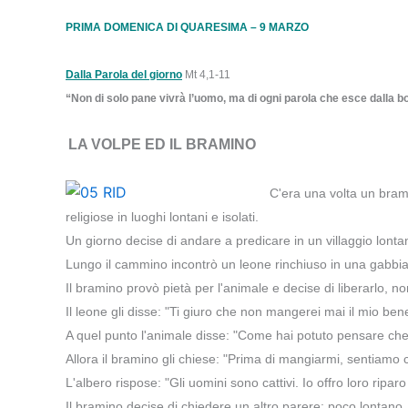
PRIMA DOMENICA DI QUARESIMA – 9 MARZO
Dalla Parola del giorno
Mt 4,1-11
“Non di solo pane vivrà l’uomo, ma di ogni parola che esce dalla b
LA VOLPE ED IL BRAMINO
C'era una volta un bram
religiose in luoghi lontani e isolati.
Un giorno decise di andare a predicare in un villaggio lont
Lungo il cammino incontrò un leone rinchiuso in una gabbia
Il bramino provò pietà per l'animale e decise di liberarlo, 
Il leone gli disse: "Ti giuro che non mangerei mai il mio bene
A quel punto l'animale disse: "Come hai potuto pensare che 
Allora il bramino gli chiese: "Prima di mangiarmi, sentiamo
L'albero rispose: "Gli uomini sono cattivi. Io offro loro ripa
Il bramino decise di chiedere un altro parere: poco lontano