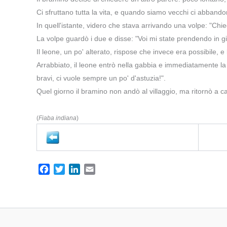
Ci sfruttano tutta la vita, e quando siamo vecchi ci abband
In quell'istante, videro che stava arrivando una volpe: "Chi
La volpe guardò i due e disse: "Voi mi state prendendo in g
Il leone, un po' alterato, rispose che invece era possibile, 
Arrabbiato, il leone entrò nella gabbia e immediatamente la v
bravi, ci vuole sempre un po' d'astuzia!".
Quel giorno il bramino non andò al villaggio, ma ritornò a 
(
Fiaba indiana
)
F
T
L
E
a
w
i
m
c
i
n
a
e
t
k
i
b
t
e
l
o
e
d