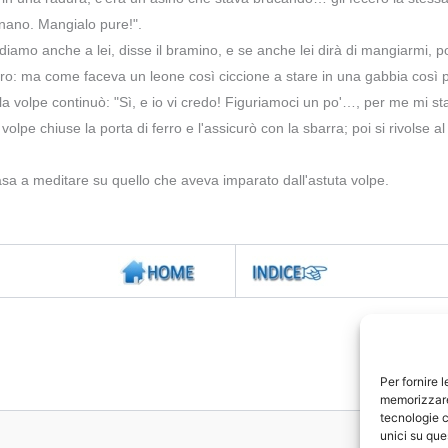
onano. Mangialo pure!".
ediamo anche a lei, disse il bramino, e se anche lei dirà di mangiarmi, p
iro: ma come faceva un leone così ciccione a stare in una gabbia così p
e la volpe continuò: "Sì, e io vi credo! Figuriamoci un po'…, per me mi st
olpe chiuse la porta di ferro e l'assicurò con la sbarra; poi si rivolse 
casa a meditare su quello che aveva imparato dall'astuta volpe.
Per fornire 
memorizzare 
tecnologie c
unici su que