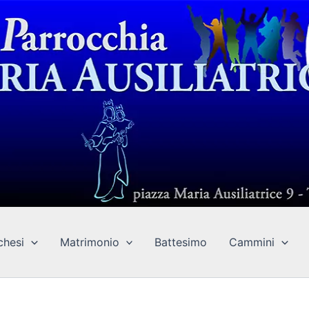
chesi
Matrimonio
Battesimo
Cammini