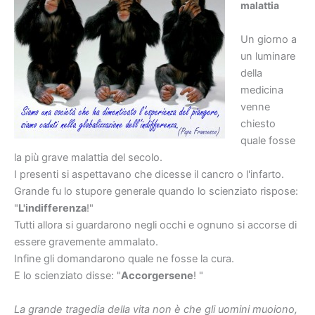
malattia
Un giorno a
un luminare
della
medicina
venne
chiesto
quale fosse
la più grave malattia del secolo.
I presenti si aspettavano che dicesse il cancro o l'infarto.
Grande fu lo stupore generale quando lo scienziato rispose:
"
L'indifferenza
!"
Tutti allora si guardarono negli occhi e ognuno si accorse di
essere gravemente ammalato.
Infine gli domandarono quale ne fosse la cura.
E lo scienziato disse: "
Accorgersene
! "
La grande tragedia della vita non è che gli uomini muoiono,