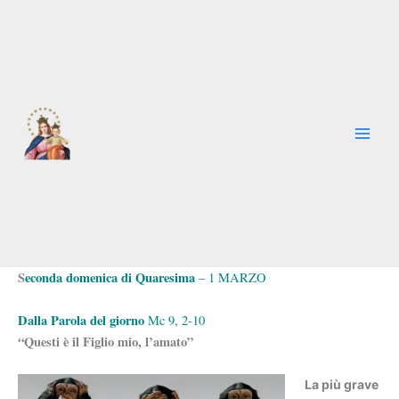
Vai
al
contenuto
S
econda domenica di Quaresima
– 1 MARZO
Dalla Parola del giorno
Mc 9, 2-10
“Questi è il Figlio mio, l’amato”
La più grave