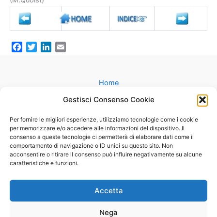
(M.Quoist)
F
T
L
E
a
w
i
m
c
i
n
a
e
t
k
i
Home
b
t
e
l
Gruppi
Gestisci Consenso Cookie
o
e
d
Catechesi
o
r
I
Matrimonio
Per fornire le migliori esperienze, utilizziamo tecnologie come i cookie
k
n
per memorizzare e/o accedere alle informazioni del dispositivo. Il
Battesimo
consenso a queste tecnologie ci permetterà di elaborare dati come il
Cammini
comportamento di navigazione o ID unici su questo sito. Non
Oratorio
acconsentire o ritirare il consenso può influire negativamente su alcune
caratteristiche e funzioni.
Basilica
Mappa
Contatti
Accetta
Nega