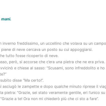
ro mani.
un inverno freddissimo, un uccellino che volava su un campo
piene di neve cercava un posto su cui appoggiarsi.
he tutto fosse ricoperto di neve.
so, però, si accorse che c’era una pietra che ne era priva.
i avvicinò e chiese al sasso: “Scusami, sono infreddolito e 
te?”
 subito disse “Ma certo!”.
 si asciugò le zampette e dopo qualche minuto riprese il via
alla pietra: “Grazie, sei stato veramente gentile, eri l’unico
 “Grazie a te! Ora non mi chiederò più che ci sto a fare”.