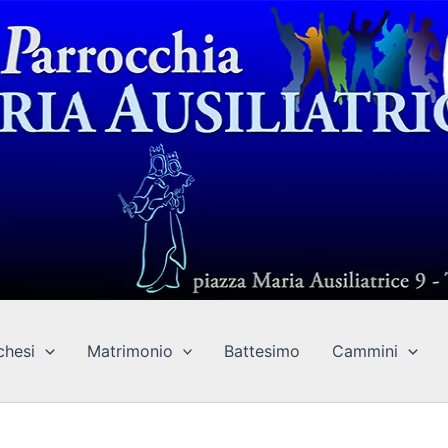
chesi
Matrimonio
Battesimo
Cammini