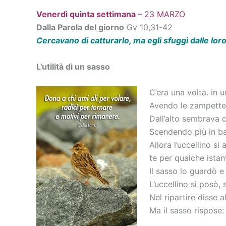
Venerdì quinta settimana
– 23 MARZO
Dalla Parola del giorno
Gv 10,31-42
Cercavano di catturarlo, ma egli sfuggì dalle lo
L’utilità di un sasso
C’era una volta. in 
Avendo le zampette 
Dall’alto sembrava c
Scendendo più in bas
Allora l’uccellino s
te per qualche istan
Il sasso lo guardò e
L’uccellino si posò,
Nel ripartire disse 
Ma il sasso rispose: