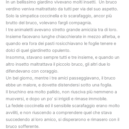
In un bellissimo giardino vivevano molti insetti. Un bruco
verdino veniva maltrattato da tutti per via del suo aspetto.
Solo la simpatica coccinella e lo scarafaggio, ancor più
brutto del bruco, volevano fargli compagnia.
I tre animaletti avevano stretto grande amicizia tra di loro.
Insieme facevano lunghe chiacchierate in mezzo all’erba, e
quando era l’ora dei pasti rosicchiavano le foglie tenere e
dolci di quel giardinetto opulento.
Insomma, stavano sempre tutti e tre insieme, e quando un
altro insetto maltrattava il piccolo bruco, gli altri due lo
difendevano con coraggio.
Un bel giorno, mentre i tre amici passeggiavano, il bruco
ebbe un malore, e dovette distendersi sotto una foglia.
Il bruchino era molto pallido, non riusciva più nemmeno a
muoversi, e dopo un po’ si irrigidì e rimase immobile.
La fedele coccinella ed il sensibile scarafaggio erano molto
avviliti, e non riuscendo a comprendere quel che stava
succedendo al loro amico, si disperarono e rimasero con il
bruco sofferente.