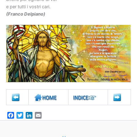
e per tutti i vostri cari.
(Franco
Delpiano)
F
T
L
E
a
w
i
m
c
i
n
a
e
t
k
i