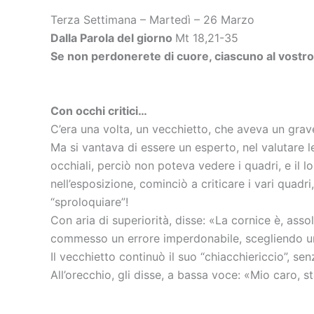
Terza Settimana – Martedì – 26 Marzo
Dalla Parola del giorno
Mt 18,21-35
Se non perdonerete di cuore, ciascuno al vostro 
Con occhi critici…
C’era una volta, un vecchietto, che aveva un gra
Ma si vantava di essere un esperto, nel valutare le
occhiali, perciò non poteva vedere i quadri, e il
nell’esposizione, cominciò a criticare i vari quadr
“sproloquiare”!
Con aria di superiorità, disse: «La cornice è, ass
commesso un errore imperdonabile, scegliendo un so
Il vecchietto continuò il suo “chiacchiericcio”, se
All’orecchio, gli disse, a bassa voce: «Mio caro, 