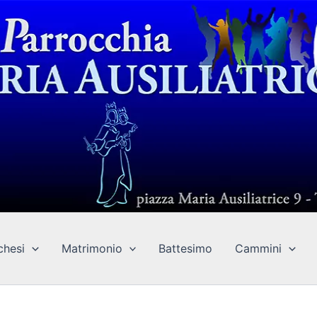
chesi
Matrimonio
Battesimo
Cammini