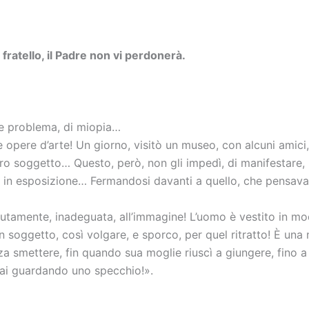
fratello, il Padre non vi perdonerà.
ve problema, di miopia…
 opere d’arte! Un giorno, visitò un museo, con alcuni amici, 
 loro soggetto… Questo, però, non gli impedì, di manifestar
i, in esposizione… Fermandosi davanti a quello, che pensava f
olutamente, inadeguata, all’immagine! L’uomo è vestito in mo
ggetto, così volgare, e sporco, per quel ritratto! È una ma
nza smettere, fin quando sua moglie riuscì a giungere, fino 
stai guardando uno specchio!».