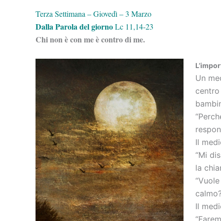
Terza Settimana – Giovedì – 3 Marzo
Dalla Parola del giorno
Lc 11,14-23
Chi non è con me è contro di me.
L’impor
Un med
centro
bambin
“Perch
respon
Il medi
“Mi di
la chia
“Vuole
calmo?
Il medi
“Faremo