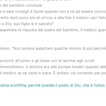
re del bambino concluse:
e e dare consigli è facile quando non è lei ad essere coinvo
vento durò poco più di un'ora, e alla fine il medico uscì felic
 a Dio, suo figlio si è salvato!”
aspettare la risposta del padre del bambino, il medico gua
ambino. “Non poteva aspettare qualche minuto di più perché 
avvicinò all'uomo e gli disse con le lacrime agli occhi:
 automobilistico. Il dottore era alle pompe funebri quando a
e il medico se ne vada in pace. È andato via correndo per pote
venta sconfitta, perché prende il posto di Dio, che è l’unic