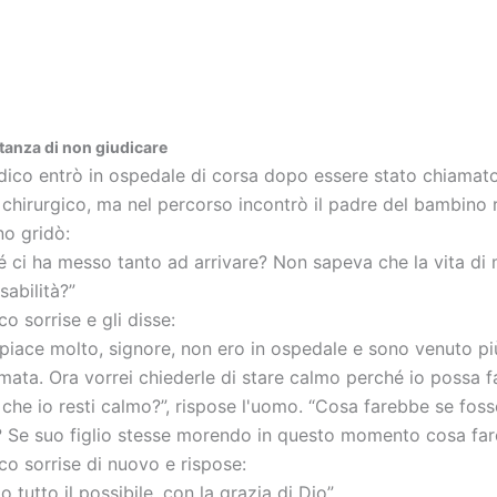
tanza di non giudicare
ico entrò in ospedale di corsa dopo essere stato chiamato
 chirurgico, ma nel percorso incontrò il padre del bambino r
o gridò:
é ci ha messo tanto ad arrivare? Non sapeva che la vita di m
sabilità?”
co sorrise e gli disse:
spiace molto, signore, non ero in ospedale e sono venuto p
mata. Ora vorrei chiederle di stare calmo perché io possa fa
 che io resti calmo?”, rispose l'uomo. “Cosa farebbe se foss
 Se suo figlio stesse morendo in questo momento cosa fa
co sorrise di nuovo e rispose:
 tutto il possibile, con la grazia di Dio”.