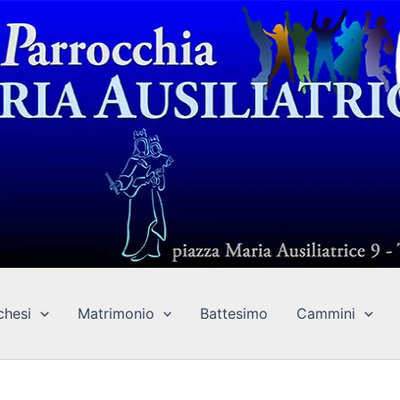
chesi
Matrimonio
Battesimo
Cammini