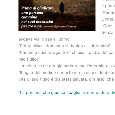
Il pad
“Parlar
L'inter
“Grazie
Senza 
andava via, disse all'uomo:
“Per qualsiasi domanda si rivolga all'infermiera”.
“Perché è così arrogante?”, chiese il padre del b
mio figlio?”
Il medico se ne era già andato, ma l'infermiera si 
“Il figlio del medico è morto ieri in un incidente
vita di suo figlio è già stata salvata, ora lasci ch
“La persona che giudica sbaglia, si confonde e di