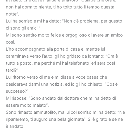
avvisato che dovevi andare al lavoro? Guarda che ora è,
non hai dormito niente, ti ho tolto tutto il tempo questa
notte”.
Lui ha sorriso e mi ha detto: “Non c’è problema, per questo
ci sono gli amici!”
Mi sono sentito molto felice e orgoglioso di avere un amico
così.
L’ho accompagnato alla porta di casa e, mentre lui
camminava verso l’auto, gli ho gridato da lontano: “Ora è
tutto a posto, ma perché mi hai telefonato ieri sera così
tardi?”
Lui ritornò verso di me e mi disse a voce bassa che
desiderava darmi una notizia, ed io gli ho chiesto: “Cos’è
successo?”
Mi rispose: “Sono andato dal dottore che mi ha detto di
essere molto malato”.
Sono rimasto ammutolito, ma lui col sorriso mi ha detto: “Ne
riparleremo, ti auguro una bella giornata”. Si è girato e se ne
è andato.