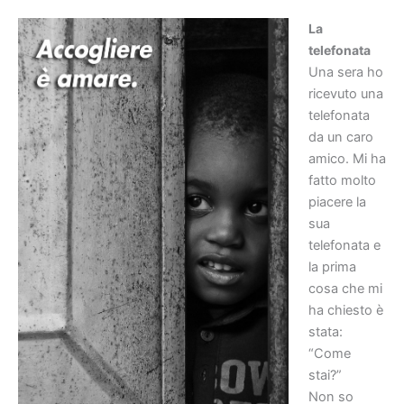
La
telefonata
Una sera ho
ricevuto una
telefonata
da un caro
amico. Mi ha
fatto molto
piacere la
sua
telefonata e
la prima
cosa che mi
ha chiesto è
stata:
“Come
stai?”
Non so