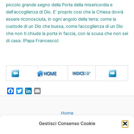
piccolo grande segno della Porta della misericordia e
dell'accoglienza di Dio. E’ proprio così che la Chiesa dovrà
essere riconosciuta, in ogni angolo della terra: come la
custode di un Dio che bussa, come l’accoglienza di un Dio
che non ti chiude la porta in faccia, con la scusa che non sei
di casa. (Papa Francesco)
F
T
L
E
a
w
i
m
c
i
n
a
e
t
k
i
Home
b
t
e
l
Gruppi
Gestisci Consenso Cookie
o
e
d
Catechesi
o
r
I