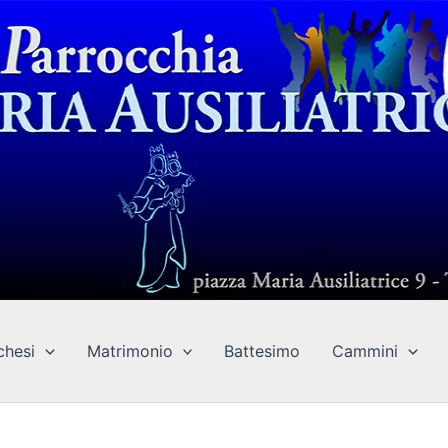
chesi
Matrimonio
Battesimo
Cammini