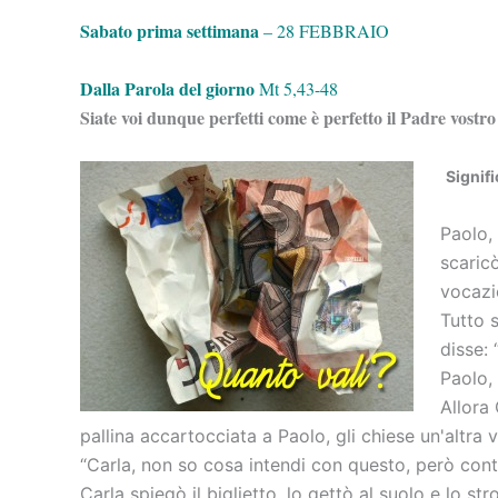
Sabato prima settimana
– 28 FEBBRAIO
Dalla Parola del giorno
Mt 5,43-48
Siate voi dunque perfetti come è perfetto il Padre vostro 
Signifi
Paolo, 
scaricò
vocazi
Tutto 
disse: 
Paolo, 
Allora 
pallina accartocciata a Paolo, gli chiese un'altra 
“Carla, non so cosa intendi con questo, però cont
Carla spiegò il biglietto, lo gettò al suolo e lo s