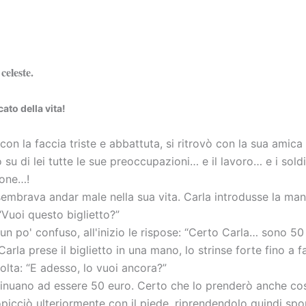
celeste.
cato della vita!
con la faccia triste e abbattuta, si ritrovò con la sua amic
 su di lei tutte le sue preoccupazioni… e il lavoro… e i sol
one…!
sembrava andar male nella sua vita. Carla introdusse la mano
“Vuoi questo biglietto?”
un po' confuso, all'inizio le rispose: “Certo Carla… sono 50
Carla prese il biglietto in una mano, lo strinse forte fino a 
volta: “E adesso, lo vuoi ancora?”
inuano ad essere 50 euro. Certo che lo prenderò anche così
tropicciò ulteriormente con il piede, riprendendolo quindi sp