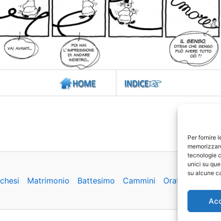
Per fornire 
memorizzare 
tecnologie c
unici su que
su alcune ca
chesi
Matrimonio
Battesimo
Cammini
Oratorio
Basil
Ac