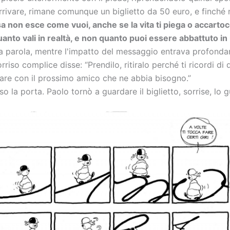
rrivare, rimane comunque un biglietto da 50 euro, e finché 
a non esce come vuoi, anche se la vita ti piega o accartoc
anto vali in realtà, e non quanto puoi essere abbattuto i
 parola, mentre l'impatto del messaggio entrava profondamen
sorriso complice disse: “Prendilo, ritiralo perché ti ricord
sare con il prossimo amico che ne abbia bisogno.”
rso la porta. Paolo tornò a guardare il biglietto, sorrise, l