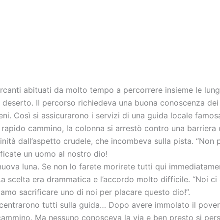
canti abituati da molto tempo a percorrere insieme le lungh
deserto. II percorso richiedeva una buona conoscenza dei lu
geni. Così si assicurarono i servizi di una guida locale famos
 rapido cammino, la colonna si arrestò contro una barriera d
divinità dall’aspetto crudele, che incombeva sulla pista. “Non
ficate un uomo al nostro dio!
 nuova luna. Se non lo farete morirete tutti qui immediatame
 La scelta era drammatica e l’accordo molto difficile. “Noi
iamo sacrificare uno di noi per placare questo dio!”.
ncentrarono tutti sulla guida… Dopo avere immolato il pover’u
 cammino. Ma nessuno conosceva la via e ben presto si perse