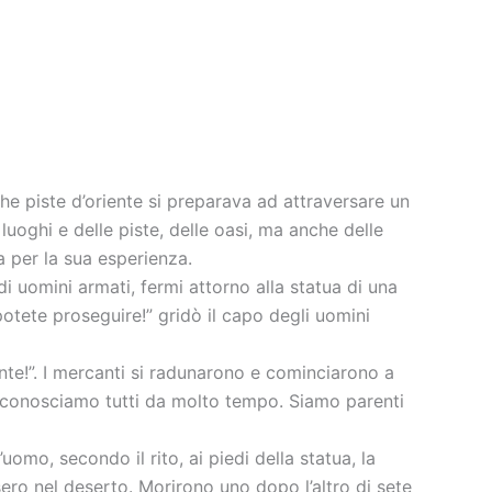
e piste d’oriente si preparava ad attraversare un
oghi e delle piste, delle oasi, ma anche delle
a per la sua esperienza.
i uomini armati, fermi attorno alla statua di una
 potete proseguire!” gridò il capo degli uomini
nte!”. I mercanti si radunarono e cominciarono a
 ci conosciamo tutti da molto tempo. Siamo parenti
omo, secondo il rito, ai piedi della statua, la
ro nel deserto. Morirono uno dopo l’altro di sete