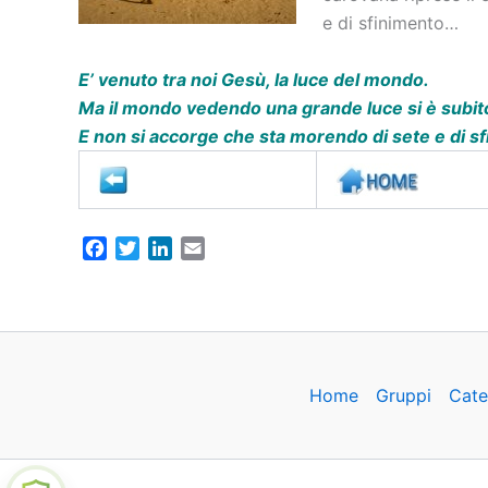
e di sfinimento…
E’ venuto tra noi Gesù, la luce del mondo.
Ma il mondo vedendo una grande luce si è subito
E non si accorge che sta morendo di sete e di s
F
T
L
E
a
w
i
m
c
i
n
a
e
t
k
i
b
t
e
l
o
e
d
o
r
I
Home
Gruppi
Cate
k
n