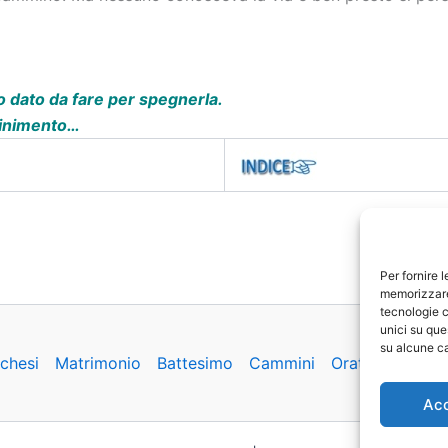
 dato da fare per spegnerla.
finimento…
Per fornire 
memorizzare 
tecnologie c
unici su que
su alcune ca
chesi
Matrimonio
Battesimo
Cammini
Oratorio
Basil
Ac