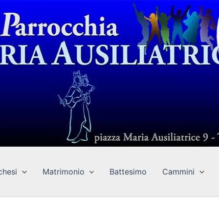
chesi
Matrimonio
Battesimo
Cammini