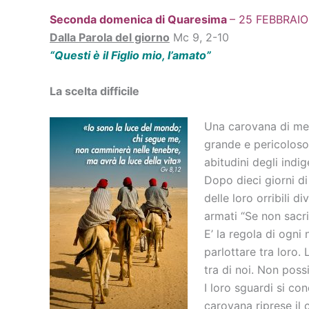
Seconda domenica di Quaresima
– 25 FEBBRAIO
Dalla Parola del giorno
Mc 9, 2-10
“Questi è il Figlio mio, l’amato”
La scelta difficile
Una carovana di mer
grande e pericoloso 
abitudini degli indi
Dopo dieci giorni di
delle loro orribili 
armati “Se non sacri
E’ la regola di ogni
parlottare tra loro.
tra di noi. Non poss
I loro sguardi si co
carovana riprese il