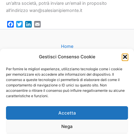
un’altra società, potrà inviare un’email in proposito
all’indirizzo wan@salesianipiemonte.it
F
T
L
E
a
w
i
m
c
i
n
a
e
t
k
i
Home
b
t
e
l
Gruppi
Gestisci Consenso Cookie
o
e
d
Catechesi
o
r
I
Matrimonio
Per fornire le migliori esperienze, utilizziamo tecnologie come i cookie
k
n
per memorizzare e/o accedere alle informazioni del dispositivo. Il
Battesimo
consenso a queste tecnologie ci permetterà di elaborare dati come il
Cammini
comportamento di navigazione o ID unici su questo sito. Non
Oratorio
acconsentire o ritirare il consenso può influire negativamente su alcune
caratteristiche e funzioni.
Basilica
Mappa
Contatti
Accetta
Nega