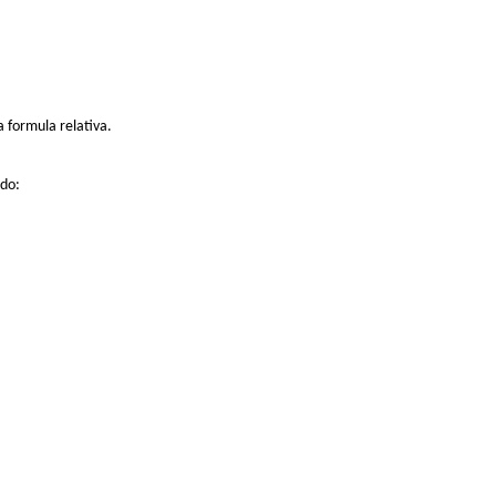
a formula relativa
.
ndo: