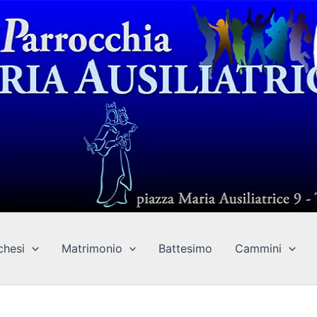
chesi
Matrimonio
Battesimo
Cammini