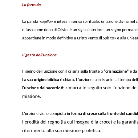
La formula
La parola
«sigillo»
è intesa
in senso spirituale
: un'azione divina nel 
effuso come dono di Cristo, è un sigillo interiore, un
segno permane
appartiene in modo definitivo a Cristo
«unto di Spirito» e
alla Chies
Il gesto dell'unzione
Il segno dell’unzione con il crisma sulla fronte o
“crismazione”
e da 
La sua
origine biblica
è chiara
. L'unzione fu in Israele, al tempo d
; rimarrà in seguito solo l'unzione 
l'
unzione dei
sacerdoti
missione.
L'unzione viene compiuta
in forma di croce sulla fronte del candi
l'eredità del regno (la cui insegna è la croce) e la garantis
riferimento alla sua missione profetica.