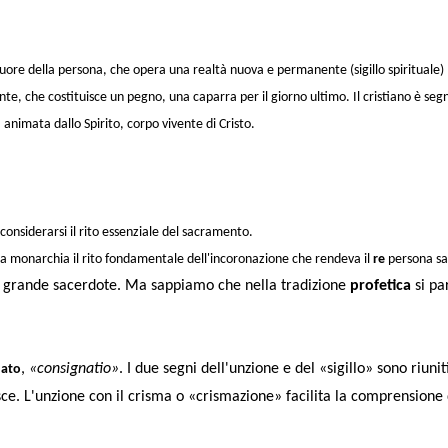
cuore della persona, che opera una realtà nuova e permanente (sigillo spirituale) 
nte
, che costituisce un pegno, una caparra per il giorno ultimo. Il cristiano è seg
a
animata dallo Spirito, corpo vivente di Cristo.
considerarsi
il rito essenziale del sacramento
.
ella monarchia il rito fondamentale dell'incoronazione che rendeva il
re
persona sac
del grande sacerdote. Ma sappiamo che nella tradizione
profetica
si pa
,
«consignatio»
. I due segni dell'unzione e del «sigillo» sono riuni
dato
ce. L'
unzione
con il crisma o «crismazione» facilita la comprensione d