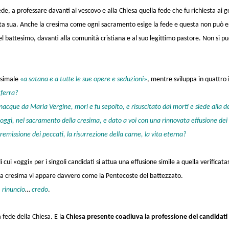
fede, a professare davanti al vescovo e alla Chiesa quella fede che fu richiesta ai 
ta sua. Anche la cresima come ogni sacramento esige la fede e questa non può es
el battesimo, davanti alla comunità cristiana e al suo legittimo pastore. Non si pu
tesimale
«
a satana e a tutte le sue opere e seduzioni
»
, mentre sviluppa in quattro 
 ferra?
 nacque da Maria Vergine, mori e fu sepolto, e risuscitato dai morti e siede alla d
e oggi, nel sacramento della cresima, e dato a voi con una rinnovata effusione dei
remissione dei peccati, la risurrezione della carne, la vita eterna?
i cui «oggi» per i singoli candidati si attua una effusione simile a quella verificat
 la cresima vi appare davvero come la Pentecoste del battezzato.
:
rinuncio
…
credo
.
 fede della Chiesa. E l
a Chiesa presente coadiuva la professione dei candidati