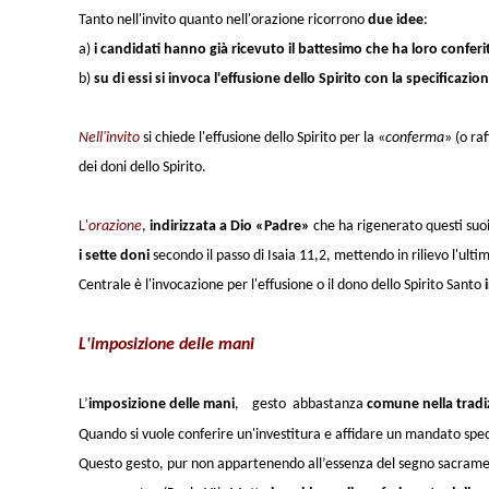
Tanto
nell'invito
quanto
nell'orazione
ricorrono
due idee
:
a)
i candidati
hanno già ricevuto il battesimo
che ha loro confer
b)
su di essi si invoca l'effusione dello Spirito con la specificazi
Nell'invito
si chiede
l'effusione dello Spirito
per la «
conferma
»
(
o ra
dei doni dello Spirito.
L'
orazione
,
indirizzata a Dio «Padre»
che ha rigenerato questi suoi 
i sette doni
secondo il passo di Isaia 11,2, mettendo in rilievo l'ultim
Centrale è l'invocazione per l'effusione o il dono dello Spirito Santo
L'imposizione delle mani
L’
imposizione delle mani
,
gesto
abbastanza
comune nella tradiz
Quando si vuole conferire un'investitura e affidare un mandato spe
Questo gesto, pur non appartenendo all’essenza del segno sacramen