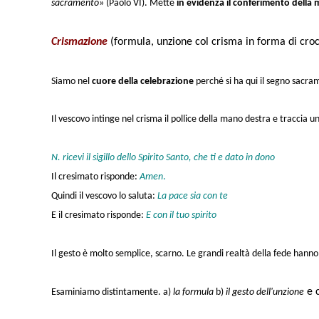
sacramento
» (Paolo VI). Mette
in evidenza il conferimento della 
Crismazione
(formula, unzione col crisma in forma di croc
Siamo nel
cuore
della celebrazione
perché si ha qui
il segno sacra
Il vescovo intinge nel crisma il pollice della mano destra e traccia
N. ricevi il sigillo dello Spirito Santo, che ti e dato in dono
Il cresimato risponde:
Amen
.
Quindi il vescovo lo saluta:
La pace sia con te
E il cresimato risponde:
E con il tuo spirito
Il gesto è molto semplice, scarno. Le grandi realtà della fede hanno
e 
Esaminiamo distintamente. a)
la formula
b)
il gesto dell'unzione