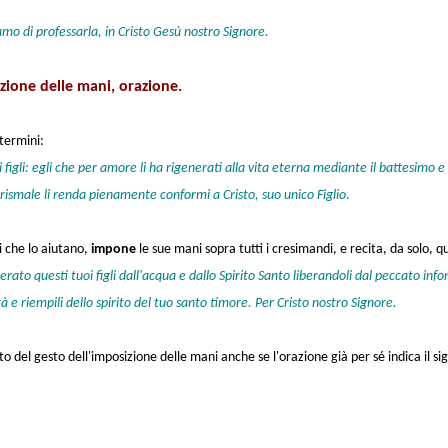
iamo di professarla, in Cristo Gesù nostro Signore.
izione delle mani, orazione.
 termini:
figli: egli che per amore li ha rigenerati alla vita eterna mediante il battesimo e 
crismale li renda pienamente conformi a Cristo, suo unico Figlio
.
i che lo aiutano,
impone
le sue mani sopra tutti i cresimandi, e recita, da solo, 
o questi tuoi figli dall'acqua e dallo Spirito Santo liberandoli dal peccato infondi
ietà e riempili dello spirito del tuo santo timore. Per Cristo nostro Signore.
o del gesto dell'imposizione delle mani anche se l'orazione già per sé indica il sig