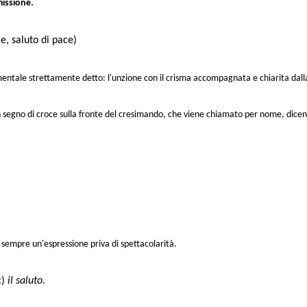
.
missione
e, saluto di pace)
mentale
strettamente detto:
l'unzione con il crisma accompagnata e chiarita dall
 un segno di croce sulla fronte del cresimando, che viene chiamato per nome, dice
 sempre un'espressione priva di spettacolarità.
c)
il saluto
.