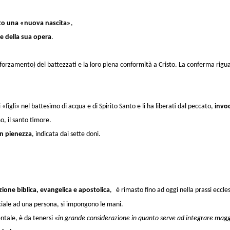
ito una «nuova nascita»
,
one della sua opera
.
fforzamento
) dei battezzati e la loro piena conformità a Cristo. La conferma rigu
«figli» nel battesimo di acqua e di Spirito Santo e li ha liberati dal peccato,
invoc
o, il santo timore.
in pienezza
, indicata dai sette doni.
ione biblica, evangelica e apostolica
,
è rimasto fino ad oggi nella prassi eccle
ciale ad una persona, si impongono le mani.
tale, è da tenersi «
in grande considerazione
in quanto serve ad integrare maggi