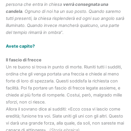
persona che entra in chiesa
verrà consegnata una
candela
. Ognuno di noi ha un suo posto. Quando saremo
tutti presenti, la chiesa risplenderà ed ogni suo angolo sarà
illuminato. Quando invece mancherà qualcuno, una parte
del tempio rimarrà in ombra
“.
Avete capito?
Il fascio di frecce
Un re buono si trova in punto di morte. Riuniti tutti i sudditi,
ordina che gli venga portata una freccia e chiede al meno
forte di loro di spezzarla. Questi soddisfa la richiesta con
facilità. Poi fa portare un fascio di frecce legate assieme, e
chiede al più forte di romperle. Costui, però, malgrado mille
sforzi, non ci riesce.
Allora il sovrano dice ai sudditi: «Ecco cosa vi lascio come
eredità; l’unione tra voi. Siate uniti gli uni con gli altri. Questo
vi darà una grande forza, alla quale, da soli, non sareste mai
capace di attingere».
(
Storia ebraica
)