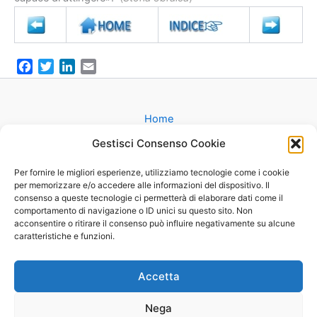
F
T
L
E
a
w
i
m
c
i
n
a
e
t
k
i
Home
b
t
e
l
Gruppi
Gestisci Consenso Cookie
o
e
d
Catechesi
o
r
I
Matrimonio
Per fornire le migliori esperienze, utilizziamo tecnologie come i cookie
k
n
per memorizzare e/o accedere alle informazioni del dispositivo. Il
Battesimo
consenso a queste tecnologie ci permetterà di elaborare dati come il
Cammini
comportamento di navigazione o ID unici su questo sito. Non
Oratorio
acconsentire o ritirare il consenso può influire negativamente su alcune
caratteristiche e funzioni.
Basilica
Mappa
Contatti
Accetta
Nega