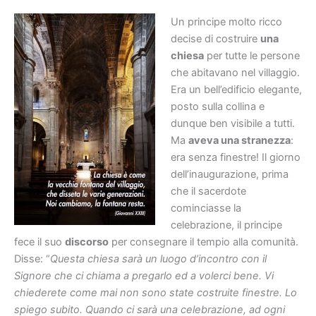
Un principe molto ricco
decise di costruire
una
chiesa
per tutte le persone
che abitavano nel villaggio.
Era un bell’edificio elegante,
posto sulla collina e
dunque ben visibile a tutti.
Ma
aveva una stranezza
:
era senza finestre! Il giorno
dell’inaugurazione, prima
che il sacerdote
cominciasse la
celebrazione, il principe
fece il suo
discorso
per consegnare il tempio alla comunità.
Disse: “
Questa chiesa sarà un luogo d’incontro con il
Signore che ci chiama a pregarlo ed a volerci bene. Vi
chiederete come mai non sono state costruite finestre. Lo
spiego subito. Quando ci sarà una celebrazione, ad ogni