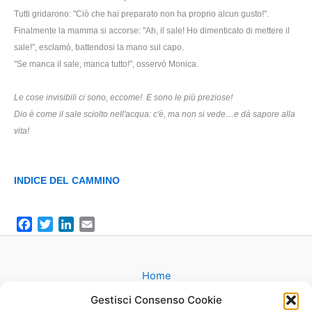
Tutti gridarono: "Ciò che hai preparato non ha proprio alcun gusto!".
Finalmente la mamma si accorse: "Ah, il sale! Ho dimenticato di mettere il
sale!", esclamò, battendosi la mano sul capo.
"Se manca il sale, manca tutto!", osservò Monica.
Le cose invisibili ci sono, eccome! E sono le più preziose!
Dio è come il sale sciolto nell'acqua: c'è, ma non si vede…e dà sapore alla
vita!
INDICE DEL CAMMINO
F
T
L
E
a
w
i
m
c
i
n
a
e
t
k
i
Home
b
t
e
l
Gruppi
Gestisci Consenso Cookie
o
e
d
Catechesi