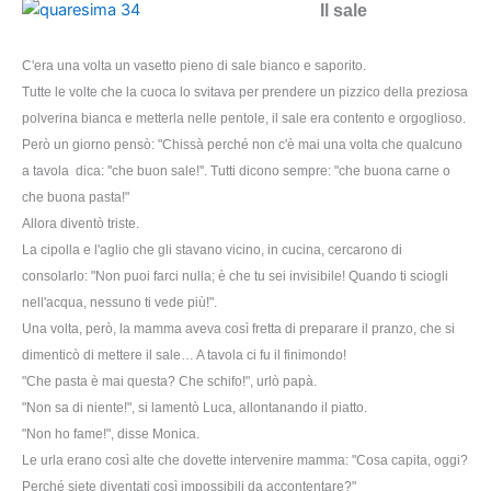
Il sale
C'era una volta un vasetto pieno di sale bianco e saporito.
Tutte le volte che la cuoca lo svitava per prendere un pizzico della preziosa
polverina bianca e metterla nelle pentole, il sale era contento e orgoglioso.
Però un giorno pensò: "Chissà perché non c'è mai una volta che qualcuno
a tavola dica: ''che buon sale!''. Tutti dicono sempre: "che buona carne o
che buona pasta!"
Allora diventò triste.
La cipolla e l'aglio che gli stavano vicino, in cucina, cercarono di
consolarlo: "Non puoi farci nulla; è che tu sei invisibile! Quando ti sciogli
nell'acqua, nessuno ti vede più!".
Una volta, però, la mamma aveva così fretta di preparare il pranzo, che si
dimenticò di mettere il sale… A tavola ci fu il finimondo!
"Che pasta è mai questa? Che schifo!", urlò papà.
"Non sa di niente!", si lamentò Luca, allontanando il piatto.
"Non ho fame!", disse Monica.
Le urla erano così alte che dovette intervenire mamma: "Cosa capita, oggi?
Perché siete diventati così impossibili da accontentare?"