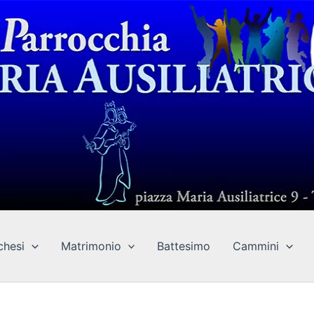
chesi
Matrimonio
Battesimo
Cammini