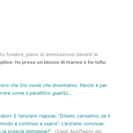
o funebre, pieno di ammirazione davanti al
plice: ho preso un blocco di marmo e ho tolto
avoro che Dio vuole che diventiamo. Perciò è per
orrere come il paralitico guarito…
i. E l’anziano rispose: “Ditemi, carissimo, se il
comodo e continuo a usarlo”. L’anziano concluse:
so la propria immagine?”.
(
Dagli Apoftegmi dei