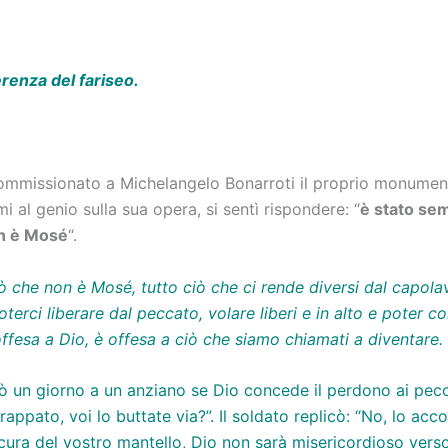
erenza del fariseo.
ommissionato a Michelangelo Bonarroti il proprio monument
 al genio sulla sua opera, si sentì rispondere: “
è stato sem
on è Mosé
“.
iò che non è Mosé, tutto ciò che ci rende diversi dal capol
oterci liberare dal peccato, volare liberi e in alto e poter c
offesa a Dio, è offesa a ciò che siamo chiamati a diventare.
n giorno a un anziano se Dio concede il perdono ai peccator
rappato, voi lo buttate via?”. Il soldato replicò: “No, lo ac
 cura del vostro mantello, Dio non sarà misericordioso ver