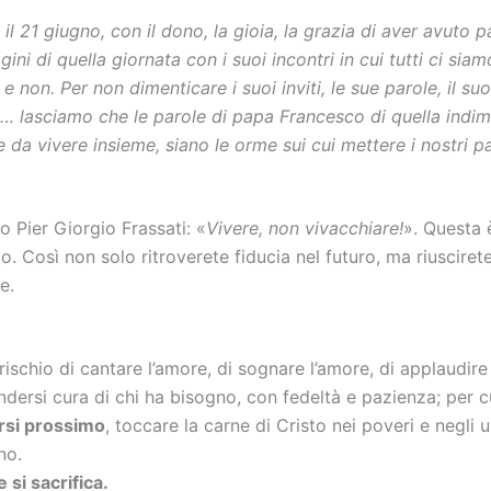
il 21 giugno, con il dono, la gioia, la grazia di aver avuto
ni di quella giornata con i suoi incontri in cui tutti ci siamo
 e non. Per non dimenticare i suoi inviti, le sue parole, il s
 lasciamo che le parole di papa Francesco di quella indimen
 da vivere insieme, siano le orme sui cui mettere i nostri 
 Pier Giorgio Frassati: «
Vivere, non vivacchiare!
». Questa 
lo. Così non solo ritroverete fiducia nel futuro, ma riusciret
e.
rischio di cantare l’amore, di sognare l’amore, di applaudir
ndersi cura di chi ha bisogno, con fedeltà e pazienza; per cu
rsi prossimo
, toccare la carne di Cristo nei poveri e negli ul
no.
 si sacrifica.