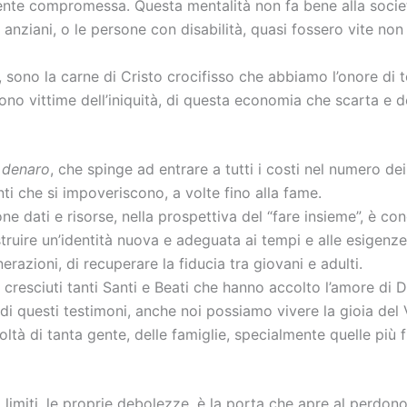
ente compromessa. Questa mentalità non fa bene alla societ
anziani, o le persone con disabilità, quasi fossero vite no
sono la carne di Cristo crocifisso che abbiamo l’onore di 
ono vittime dell’iniquità, di questa economia che scarta e d
l denaro
, che spinge ad entrare a tutti i costi nel numero dei
nti che si impoveriscono, a volte fino alla fame.
e dati e risorse, nella prospettiva del “fare insieme”, è cond
truire un’identità nuova e adeguata ai tempi e alle esigenze d
nerazioni, di recuperare la fiducia tra giovani e adulti.
 cresciuti tanti Santi e Beati che hanno accolto l’amore di D
 di questi testimoni, anche noi possiamo vivere la gioia de
coltà di tanta gente, delle famiglie, specialmente quelle più 
 limiti, le proprie debolezze, è la porta che apre al perdon