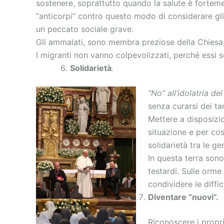
sostenere, soprattutto quando la salute è fortem
“anticorpi” contro questo modo di considerare gli 
un peccato sociale grave.
Gli ammalati, sono membra preziose della Chiesa, 
I migranti non vanno colpevolizzati, perché essi s
Solidarietà
.
“No” all’idolatria de
senza curarsi dei ta
Mettere a disposizion
situazione e per cos
solidarietà tra le ge
In questa terra sono
testardi. Sulle orme
condividere le diffi
Diventare “nuovi”.
Riconoscere i propri