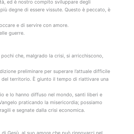
à, ed è nostro compito sviluppare degli
n più degne di essere vissute. Questo è peccato, è
toccare e di servire con amore.
elle guerre.
 pochi che, malgrado la crisi, si arricchiscono,
izione preliminare per superare l’attuale difficile
el territorio. È giunto il tempo di riattivare una
io e lo hanno diffuso nel mondo, santi liberi e
l Vangelo praticando la misericordia; possiamo
fragili e segnate dalla crisi economica.
o di Gesù, al suo amore che può rinnovarci nel