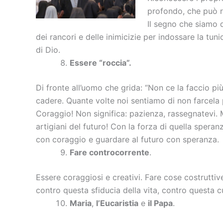
profondo, che può ri
Il segno che siamo d
dei rancori e delle inimicizie per indossare la tuni
di Dio.
Essere “roccia”.
Di fronte all’uomo che grida: “Non ce la faccio pi
cadere. Quante volte noi sentiamo di non farcela 
Coraggio! Non significa: pazienza, rassegnatevi. Ma a
artigiani del futuro! Con la forza di quella speranz
con coraggio e guardare al futuro con speranza.
Fare controcorrente
.
Essere coraggiosi e creativi. Fare cose costruttive
contro questa sfiducia della vita, contro questa cu
Maria
,
l’Eucaristia
e
il Papa
.