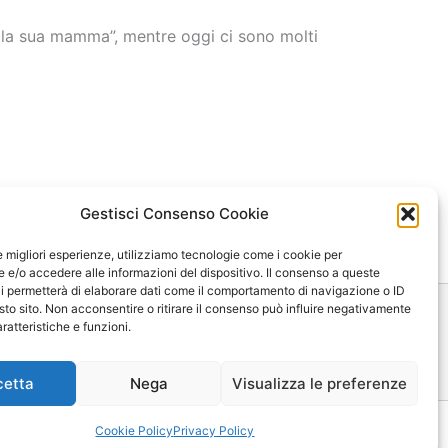
lla sua mamma”, mentre oggi ci sono molti
Gestisci Consenso Cookie
le migliori esperienze, utilizziamo tecnologie come i cookie per
e/o accedere alle informazioni del dispositivo. Il consenso a queste
i permetterà di elaborare dati come il comportamento di navigazione o ID
sto sito. Non acconsentire o ritirare il consenso può influire negativamente
ratteristiche e funzioni.
ica
Mappa
Contatti
cetta
Nega
Visualizza le preferenze
Cookie Policy
Privacy Policy
|
Privacy Policy
tra