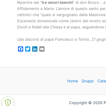
Ripartire dai “
tre amori bianchi
” di don Bosco: , e 
Affidamento a Maria.
L’amore di questo santo per
cattolici che “quasi si vergognano della Madonna
Eucarestia domenicale
come centro del nostro es
Docili e fedeli alla Chiesa e al papa,
seguendone i 
(
dai discorsi di papa Francesco a Torino, 21 giu
F
T
L
E
a
w
i
m
c
i
n
a
e
t
k
i
b
t
e
l
o
e
d
o
r
I
Home
Gruppi
Cate
k
n
Copyright © 2026 