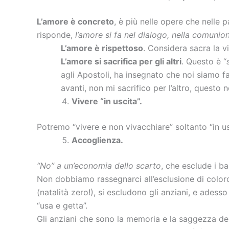
L’amore è concreto
, è più nelle opere che nelle 
risponde,
l’amore si fa nel dialogo, nella comunio
L’amore è rispettoso
. Considera sacra la vit
L’amore si sacrifica per gli altri
. Questo è “
agli Apostoli, ha insegnato che noi siamo fatt
avanti, non mi sacrifico per l’altro, questo
Vivere “in uscita”.
Potremo “vivere e non vivacchiare” soltanto “in us
Accoglienza.
“No” a un’economia dello scarto
, che esclude i bam
Non dobbiamo rassegnarci all’esclusione di color
(natalità zero!), si escludono gli anziani, e ades
“usa e getta”.
Gli anziani che sono la memoria e la saggezza de