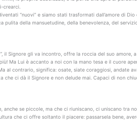
-crearci.
iventati “nuovi” e siamo stati trasformati dall’amore di Dio 
ca pulita della mansuetudine, della benevolenza, del servizio a
ù”, il Signore gli va incontro, offre la roccia del suo amore
più! Ma Lui è accanto a noi con la mano tesa e il cuore ape
l contrario, significa: osate, siate coraggiosi, andate avanti,
a che ci dà il Signore e non delude mai. Capaci di non chiuder
, anche se piccole, ma che ci riuniscano, ci uniscano tra noi,
ltura che ci offre soltanto il piacere: passarsela bene, aver