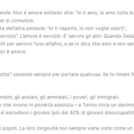
parole. Non è amore soltanto dire: “Io ti amo, io amo tutta la
ne
: si comunica.
a dell’altra persona: “Io ti rispetto, io non voglio usarti”.
servizio
”.
L’amore è servizio
. E’ servire gli altri. Quando Ge
i per servirci l’uno all’altro, e se io dico che amo e non serv
 non è amore.
cita”: uscendo sempre per portare qualcosa. Se tu rimani fer
bini, gli anziani, gli ammalati, i poveri, gli immigrati.
o che vivono in povertà assoluta – a Torino circa un decimo
so si escludono i giovani (più del 40% di giovani disoccupat
i popoli. La loro longevità non sempre viene vista come un 