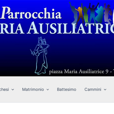
chesi
Matrimonio
Battesimo
Cammini