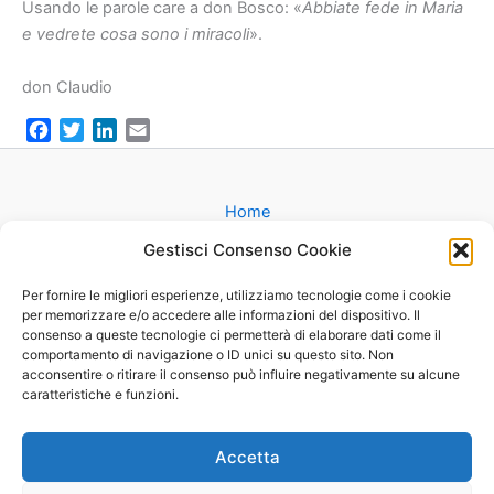
Usando le parole care a don Bosco: «
Abbiate fede in Maria
e vedrete cosa sono i miracoli
».
don Claudio
F
T
L
E
a
w
i
m
c
i
n
a
e
t
k
i
Home
b
t
e
l
Gruppi
Gestisci Consenso Cookie
o
e
d
Catechesi
o
r
I
Matrimonio
Per fornire le migliori esperienze, utilizziamo tecnologie come i cookie
k
n
per memorizzare e/o accedere alle informazioni del dispositivo. Il
Battesimo
consenso a queste tecnologie ci permetterà di elaborare dati come il
Cammini
comportamento di navigazione o ID unici su questo sito. Non
Oratorio
acconsentire o ritirare il consenso può influire negativamente su alcune
caratteristiche e funzioni.
Basilica
Mappa
Contatti
Accetta