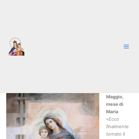
Vai
al
contenuto
Maggio,
mese di
Maria
«
Ecco
finalmente
tornato il