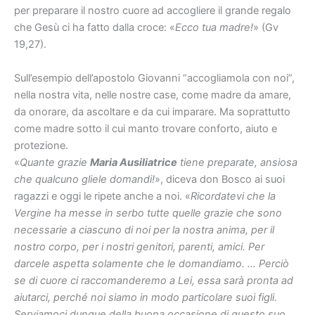
per preparare il nostro cuore ad accogliere il grande regalo
che Gesù ci ha fatto dalla croce: «
Ecco tua madre!
» (Gv
19,27).
Sull’esempio dell’apostolo Giovanni “accogliamola con noi”,
nella nostra vita, nelle nostre case, come madre da amare,
da onorare, da ascoltare e da cui imparare. Ma soprattutto
come madre sotto il cui manto trovare conforto, aiuto e
protezione.
«
Quante grazie
Maria Ausiliatrice
tiene preparate, ansiosa
che qualcuno gliele domandi!
», diceva don Bosco ai suoi
ragazzi e oggi le ripete anche a noi. «
Ricordatevi che la
Vergine ha messe in serbo tutte quelle grazie che sono
necessarie a ciascuno di noi per la nostra anima, per il
nostro corpo, per i nostri genitori, parenti, amici. Per
darcele aspetta solamente che le domandiamo. … Perciò
se di cuore ci raccomanderemo a Lei, essa sarà pronta ad
aiutarci, perché noi siamo in modo particolare suoi figli.
Serviamoci dunque della buona occasione di questo suo