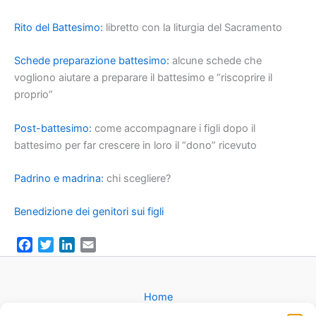
Rito del Battesimo:
libretto con la liturgia del Sacramento
Schede preparazione battesimo:
alcune schede che
vogliono aiutare a preparare il battesimo e “riscoprire il
proprio”
Post-battesimo:
come accompagnare i figli dopo il
battesimo per far crescere in loro il “dono” ricevuto
Padrino e madrina:
chi scegliere?
Benedizione dei genitori sui figli
F
T
L
E
a
w
i
m
c
i
n
a
e
t
k
i
Home
b
t
e
l
Gruppi