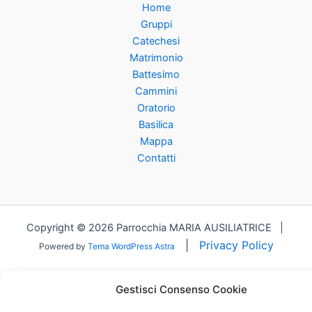
e
t
k
i
Home
b
t
e
l
Gruppi
o
e
d
Catechesi
o
r
I
Matrimonio
k
n
Battesimo
Cammini
Oratorio
Basilica
Mappa
Contatti
Copyright © 2026 Parrocchia MARIA AUSILIATRICE |
|
Privacy Policy
Powered by
Tema WordPress Astra
Gestisci Consenso Cookie