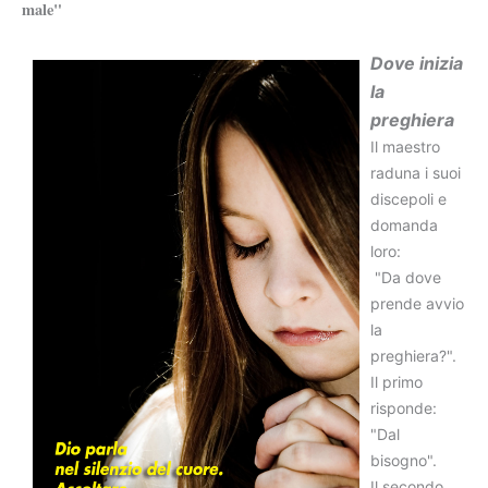
male"
Dove inizia
la
preghiera
Il maestro
raduna i suoi
discepoli e
domanda
loro:
"Da dove
prende avvio
la
preghiera?".
Il primo
risponde:
"Dal
bisogno".
Il secondo