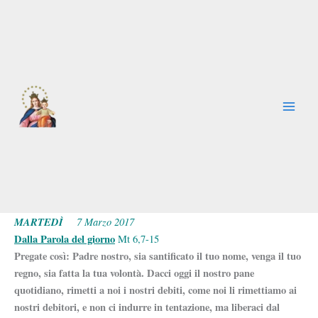
Vai
al
contenuto
MARTEDÌ
7 Marzo 2017
Dalla Parola del giorno
Mt 6,7-15
Pregate così: Padre nostro, sia santificato il tuo nome, venga il tuo
regno, sia fatta la tua volontà. Dacci oggi il nostro pane
quotidiano, rimetti a noi i nostri debiti, come noi li rimettiamo ai
nostri debitori, e non ci indurre in tentazione,
ma liberaci dal