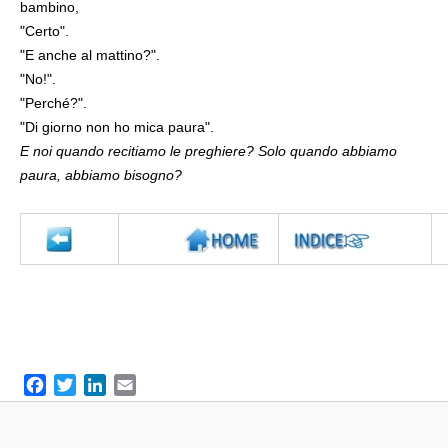
bambino,
"Certo".
"E anche al mattino?".
"No!".
"Perché?".
"Di giorno non ho mica paura".
E noi quando recitiamo le preghiere? Solo quando abbiamo
paura, abbiamo bisogno?
F
T
L
E
a
w
i
m
c
i
n
a