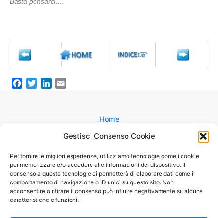
Basta pensarci….
F
T
L
E
a
w
i
m
c
i
n
a
e
t
k
i
Home
b
t
e
l
Gruppi
Gestisci Consenso Cookie
o
e
d
Catechesi
o
r
I
Matrimonio
Per fornire le migliori esperienze, utilizziamo tecnologie come i cookie
k
n
per memorizzare e/o accedere alle informazioni del dispositivo. Il
Battesimo
consenso a queste tecnologie ci permetterà di elaborare dati come il
Cammini
comportamento di navigazione o ID unici su questo sito. Non
Oratorio
acconsentire o ritirare il consenso può influire negativamente su alcune
caratteristiche e funzioni.
Basilica
Mappa