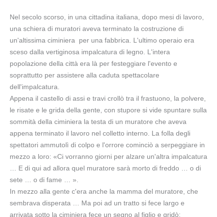
Nel secolo scorso, in una cittadina italiana, dopo mesi di lavoro,
una schiera di muratori aveva terminato la costruzione di
un'altissima ciminiera per una fabbrica. L'ultimo operaio era
sceso dalla vertiginosa impalcatura di legno. L'intera
popolazione della città era là per festeggiare l'evento e
soprattutto per assistere alla caduta spettacolare
dell'impalcatura.
Appena il castello di assi e travi crollò tra il frastuono, la polvere,
le risate e le grida della gente, con stupore si vide spuntare sulla
sommità della ciminiera la testa di un muratore che aveva
appena terminato il lavoro nel colletto interno. La folla degli
spettatori ammutolì di colpo e l'orrore cominciò a serpeggiare in
mezzo a loro: «Ci vorranno giorni per alzare un'altra impalcatura
… E di qui ad allora quel muratore sarà morto di freddo … o di
sete … o di fame … ».
In mezzo alla gente c'era anche la mamma del muratore, che
sembrava disperata … Ma poi ad un tratto si fece largo e
arrivata sotto la ciminiera fece un segno al figlio e gridò: