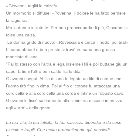
«Giovanni, togliti le calze!».
Un mormorio si diffuse: «Poverina, il dolore le ha fatto perdere
la ragione».
Ma la donna insistette. Per non preoccuparla di più, Giovanni si
tolse una calza.
La donna gridò di nuovo: «Rovesciala e cerca il nodo, poi tira!»
L'uomo obbedì e ben presto si trovò in mano una grossa
manciata di lana.
"Fai lo stesso con l'altra e lega insieme i fili e poi buttane giù un
capo. E tieni l'altro ben saldo fra le dita!"
Giovanni eseguì. Al filo di lana fu legato un filo di cotone che
l'uomo tirò fino in cima. Poi al filo di cotone fu attaccata una
cordicella e alla cordicella una corda e infine un robusto cavo.
Giovanni lo fissò saldamente alla ciminiera e scese in mezzo
agli «urrà!» della gente.
La tua vita, la tua felicità, la tua salvezza dipendono da cose
piccole e fragili. Che molto probabilmente già possiedi.