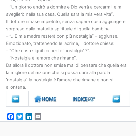
– “Un giorno andrò a dormire e Dio verrà a cercarmi, e mi
sveglierò nella sua casa. Quella sarà la mia vera vita”.
Il dottore rimase impietrito, senza sapere cosa aggiungere,
sorpreso dalla maturità spirituale di quella bambina.
– “…E mia madre resterà con più nostalgia” – aggiunse.
Emozionato, trattenendo le lacrime, il dottore chiese:
– “Che cosa significa per te ‘nostalgia’ ?”.
– “Nostalgia è l’amore che rimane”.
Da allora il dottore non smise mai di pensare che quella era
la migliore definizione che si possa dare alla parola
‘nostalgia’: la nostalgia è l’amore che rimane e non si
allontana.
F
T
L
E
a
w
i
m
c
i
n
a