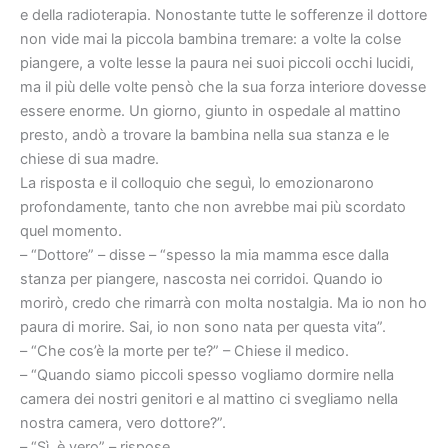
e della radioterapia. Nonostante tutte le sofferenze il dottore
non vide mai la piccola bambina tremare: a volte la colse
piangere, a volte lesse la paura nei suoi piccoli occhi lucidi,
ma il più delle volte pensò che la sua forza interiore dovesse
essere enorme. Un giorno, giunto in ospedale al mattino
presto, andò a trovare la bambina nella sua stanza e le
chiese di sua madre.
La risposta e il colloquio che seguì, lo emozionarono
profondamente, tanto che non avrebbe mai più scordato
quel momento.
– “Dottore” – disse – “spesso la mia mamma esce dalla
stanza per piangere, nascosta nei corridoi. Quando io
morirò, credo che rimarrà con molta nostalgia. Ma io non ho
paura di morire. Sai, io non sono nata per questa vita”.
– “Che cos’è la morte per te?” – Chiese il medico.
– “Quando siamo piccoli spesso vogliamo dormire nella
camera dei nostri genitori e al mattino ci svegliamo nella
nostra camera, vero dottore?”.
– “Sì, è vero” – rispose.