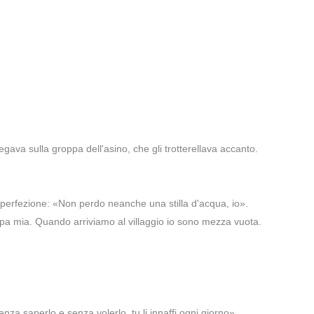
gava sulla groppa dell'asino, che gli trotterellava accanto.
ua perfezione: «Non perdo neanche una stilla d'acqua, io».
colpa mia. Quando arriviamo al villaggio io sono mezza vuota.
enza saperlo e senza volerlo, tu li innaffi ogni giorno».