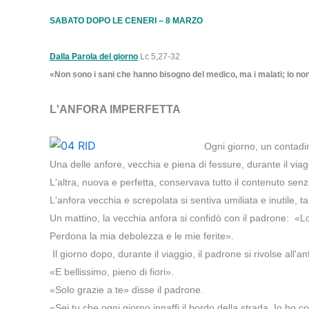
SABATO DOPO LE CENERI – 8 MARZO
Dalla Parola del giorno
Lc 5,27-32
«Non sono i sani che hanno bisogno del medico, ma i malati; io non
L'ANFORA IMPERFETTA
Ogni giorno, un contadin
Una delle anfore, vecchia e piena di fessure, durante il via
L'altra, nuova e perfetta, conservava tutto il contenuto se
L'anfora vecchia e screpolata si sentiva umiliata e inutile,
Un mattino, la vecchia anfora si confidò con il padrone: «Lo
Perdona la mia debolezza e le mie ferite».
Il giorno dopo, durante il viaggio, il padrone si rivolse all'
«E bellissimo, pieno di fiori».
«Solo grazie a te» disse il padrone.
«Sei tu che ogni giorno innaffi il bordo della strada. Io ho c