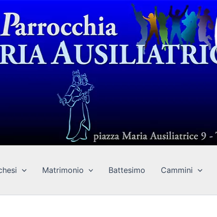
chesi
Matrimonio
Battesimo
Cammini