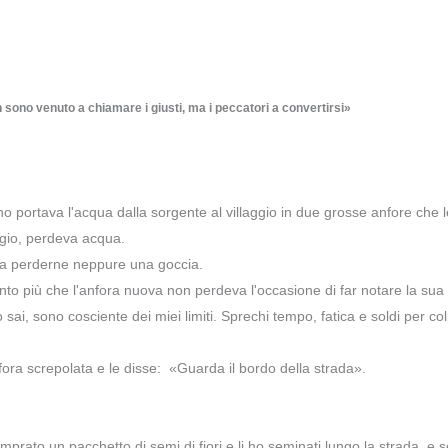
 sono venuto a chiamare i giusti, ma i peccatori a convertirsi»
o portava l'acqua dalla sorgente al villaggio in due grosse anfore che le
ggio, perdeva acqua.
nza perderne neppure una goccia.
 tanto più che l'anfora nuova non perdeva l'occasione di far notare la s
 sai, sono cosciente dei miei limiti. Sprechi tempo, fatica e soldi per 
anfora screpolata e le disse: «Guarda il bordo della strada».
omprato un pacchetto di semi di fiori e li ho seminati lungo la strada, e s