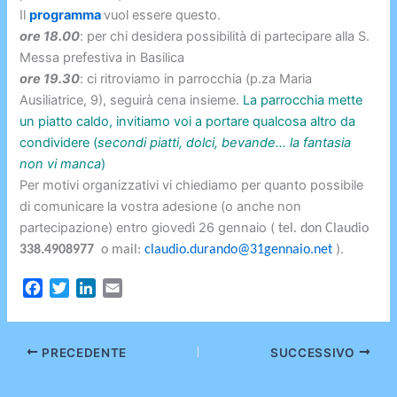
Il
programma
vuol essere questo.
ore 18.00
: per chi desidera possibilità di partecipare alla S.
Messa prefestiva in Basilica
ore 19.30
: ci ritroviamo in parrocchia (p.za Maria
Ausiliatrice, 9), seguirà cena insieme.
La parrocchia mette
un piatto caldo, invitiamo voi a portare qualcosa altro da
condividere (
secondi piatti, dolci, bevande… la fantasia
non vi manca
)
Per motivi organizzativi vi chiediamo per quanto possibile
di comunicare la vostra adesione (o anche non
partecipazione) entro giovedì 26 gennaio (
tel. don Claudio
).
338.4908977
o mail:
claudio.durando@31gennaio.net
F
T
L
E
a
w
i
m
c
i
n
a
e
t
k
i
PRECEDENTE
SUCCESSIVO
b
t
e
l
o
e
d