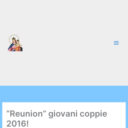
Vai
al
contenuto
“Reunion” giovani coppie
2016!