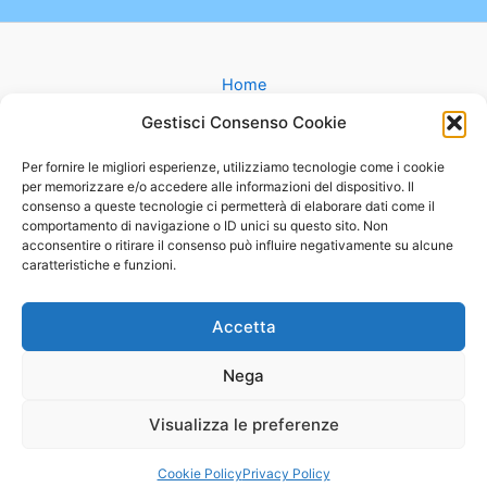
o
r
I
k
n
Home
Gruppi
Gestisci Consenso Cookie
Catechesi
Matrimonio
Per fornire le migliori esperienze, utilizziamo tecnologie come i cookie
per memorizzare e/o accedere alle informazioni del dispositivo. Il
Battesimo
consenso a queste tecnologie ci permetterà di elaborare dati come il
Cammini
comportamento di navigazione o ID unici su questo sito. Non
Oratorio
acconsentire o ritirare il consenso può influire negativamente su alcune
caratteristiche e funzioni.
Basilica
Mappa
Contatti
Accetta
Nega
Visualizza le preferenze
Copyright © 2026 Parrocchia MARIA AUSILIATRICE |
|
Privacy Policy
Powered by
Tema WordPress Astra
Cookie Policy
Privacy Policy