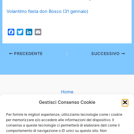
Volantimo festa don Bosco (31 gennaio)
F
T
L
E
a
w
i
m
c
i
n
a
e
t
k
i
PRECEDENTE
SUCCESSIVO
b
t
e
l
o
e
d
o
r
I
k
n
Home
Gruppi
Gestisci Consenso Cookie
Catechesi
Matrimonio
Per fornire le migliori esperienze, utilizziamo tecnologie come i cookie
per memorizzare e/o accedere alle informazioni del dispositivo. Il
Battesimo
consenso a queste tecnologie ci permetterà di elaborare dati come il
Cammini
comportamento di navigazione o ID unici su questo sito. Non