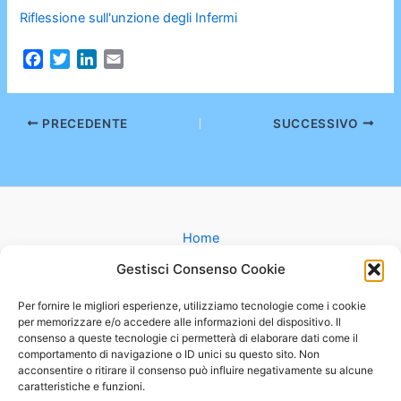
Riflessione sull'unzione degli Infermi
F
T
L
E
a
w
i
m
c
i
n
a
e
t
k
i
PRECEDENTE
SUCCESSIVO
b
t
e
l
o
e
d
o
r
I
k
n
Home
Gruppi
Gestisci Consenso Cookie
Catechesi
Matrimonio
Per fornire le migliori esperienze, utilizziamo tecnologie come i cookie
per memorizzare e/o accedere alle informazioni del dispositivo. Il
Battesimo
consenso a queste tecnologie ci permetterà di elaborare dati come il
Cammini
comportamento di navigazione o ID unici su questo sito. Non
Oratorio
acconsentire o ritirare il consenso può influire negativamente su alcune
caratteristiche e funzioni.
Basilica