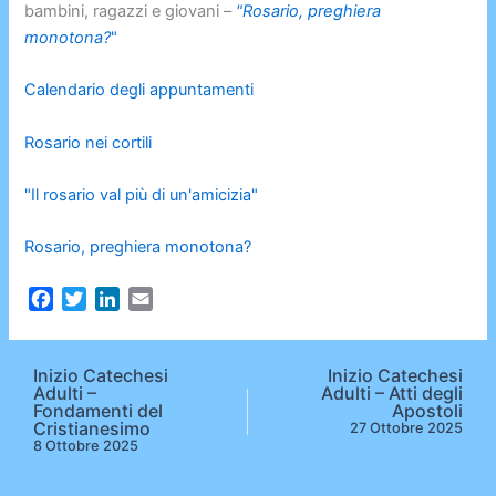
bambini, ragazzi e giovani –
"Rosario, preghiera
monotona?
"
Calendario degli appuntamenti
Rosario nei cortili
"Il rosario val più di un'amicizia"
Rosario, preghiera monotona?
F
T
L
E
a
w
i
m
c
i
n
a
e
t
k
i
Inizio Catechesi
Inizio Catechesi
Adulti –
Adulti – Atti degli
b
t
e
l
Fondamenti del
Apostoli
o
e
d
Cristianesimo
27 Ottobre 2025
o
r
I
8 Ottobre 2025
k
n