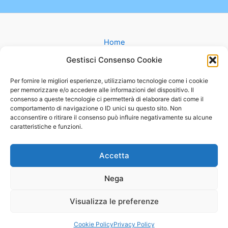
Home
Gruppi
Gestisci Consenso Cookie
Catechesi
Matrimonio
Per fornire le migliori esperienze, utilizziamo tecnologie come i cookie
per memorizzare e/o accedere alle informazioni del dispositivo. Il
Battesimo
consenso a queste tecnologie ci permetterà di elaborare dati come il
Cammini
comportamento di navigazione o ID unici su questo sito. Non
Oratorio
acconsentire o ritirare il consenso può influire negativamente su alcune
caratteristiche e funzioni.
Basilica
Mappa
Contatti
Accetta
Nega
Visualizza le preferenze
Copyright © 2026 Parrocchia MARIA AUSILIATRICE |
|
Privacy Policy
Powered by
Tema WordPress Astra
Cookie Policy
Privacy Policy