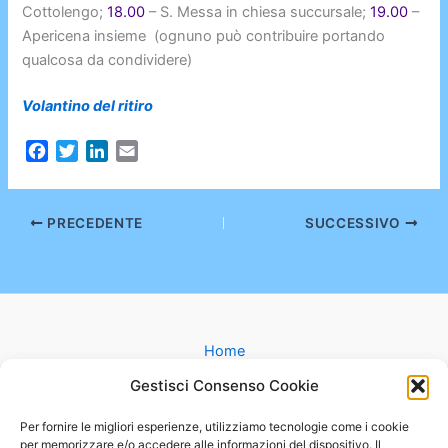
Cottolengo;
18.00
– S. Messa in chiesa succursale;
19.00
–
Apericena insieme (ognuno può contribuire portando
qualcosa da condividere)
Volantino del ritiro
F
T
L
E
a
w
i
m
c
i
n
a
e
t
k
i
PRECEDENTE
SUCCESSIVO
b
t
e
l
o
e
d
o
r
I
k
n
Home
Gruppi
Gestisci Consenso Cookie
Catechesi
Matrimonio
Per fornire le migliori esperienze, utilizziamo tecnologie come i cookie
per memorizzare e/o accedere alle informazioni del dispositivo. Il
Battesimo