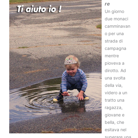
re
Un giorno
due monaci
camminavan
o per una
strada di
campagna
mentre
pioveva a
dirotto. Ad
una svolta
della via,
videro a un
tratto una
ragazza,
giovane e
bella, che
esitava nel
superare una