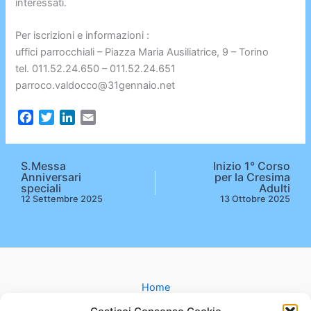
interessati.
Per iscrizioni e informazioni :
uffici parrocchiali – Piazza Maria Ausiliatrice, 9 – Torino
tel. 011.52.24.650 – 011.52.24.651
parroco.valdocco@31gennaio.net
F
T
L
E
a
w
i
m
c
i
n
a
e
t
k
i
S.Messa
Inizio 1° Corso
Anniversari
per la Cresima
b
t
e
l
speciali
Adulti
o
e
d
12 Settembre 2025
13 Ottobre 2025
o
r
I
k
n
Home
Gruppi