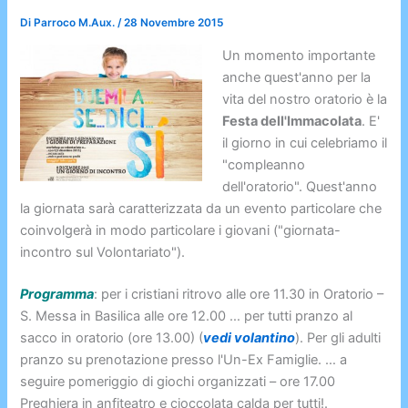
Di
Parroco M.Aux.
/
28 Novembre 2015
Un momento importante
anche quest'anno per la
vita del nostro oratorio è la
Festa dell'Immacolata
. E'
il giorno in cui celebriamo il
"compleanno
dell'oratorio". Quest'anno
la giornata sarà caratterizzata da un evento particolare che
coinvolgerà in modo particolare i giovani ("giornata-
incontro sul Volontariato").
Programma
: per i cristiani ritrovo alle ore 11.30 in Oratorio –
S. Messa in Basilica alle ore 12.00 … per tutti pranzo al
sacco in oratorio (ore 13.00) (
vedi volantino
). Per gli adulti
pranzo su prenotazione presso l'Un-Ex Famiglie. … a
seguire pomeriggio di giochi organizzati – ore 17.00
Preghiera in anfiteatro e cioccolata calda per tutti!.