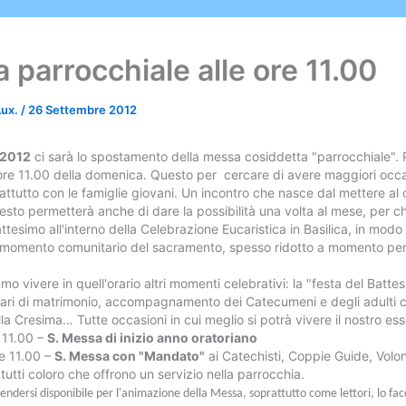
 parrocchiale alle ore 11.00
Aux.
/
26 Settembre 2012
 2012
ci sarà lo spostamento della messa cosiddetta "parrocchiale". 
 ore 11.00 della domenica. Questo per cercare di avere maggiori occa
attutto con le famiglie giovani. Un incontro che nasce dal mettere al
esto permetterà anche di dare la possibilità una volta al mese, per ch
attesimo all'interno della Celebrazione Eucaristica in Basilica, in modo
il momento comunitario del sacramento, spesso ridotto a momento pe
mo vivere in quell'orario altri momenti celebrativi: la "festa del Battes
sari di matrimonio, accompagnamento dei Catecumeni e degli adulti c
a Cresima… Tutte occasioni in cui meglio si potrà vivere il nostro es
 11.00 –
S. Messa di inizio anno oratoriano
re 11.00 –
S. Messa con "Mandato"
ai Catechisti, Coppie Guide, Volon
utti coloro che offrono un servizio nella parrocchia.
endersi disponibile per l'animazione della Messa, soprattutto come lettori, lo fac