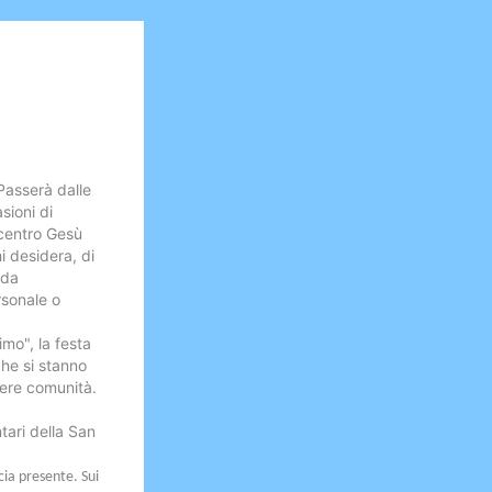
Passerà dalle
sioni di
 centro Gesù
i desidera, di
 da
rsonale o
imo", la festa
he si stanno
sere comunità.
tari della San
cia presente. Sui