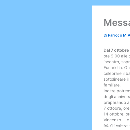
Messa
Di
Parroco M.
Dal 7 ottobre
ore 9.00 alle
incontro, sopr
Eucaristia. Qu
celebrare il b
sottolineare 
familiare.
Inoltre potrem
degli anniver
preparando all
7 ottobre, ore
14 ottobre, o
Vincenzo … e t
P.S.
Chi volesse r