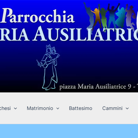
chesi
Matrimonio
Battesimo
Cammini