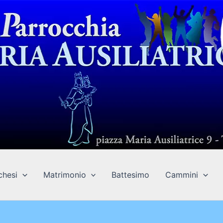
chesi
Matrimonio
Battesimo
Cammini