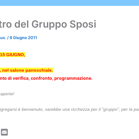
tro del Gruppo Sposi
Aux.
/
9 Giugno 2011
15 GIUGNO,
0, nel salone parrocchiale.
to di verifica, confronto, programmazione.
 aperte!
gregarsi è benvenuto, sarebbe una ricchezza per il "gruppo", per la pa
L
E