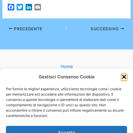
F
T
L
E
a
w
i
m
c
i
n
a
e
t
k
i
PRECEDENTE
SUCCESSIVO
b
t
e
l
o
e
d
o
r
I
k
n
Home
Gruppi
Gestisci Consenso Cookie
Catechesi
Matrimonio
Per fornire le migliori esperienze, utilizziamo tecnologie come i cookie
per memorizzare e/o accedere alle informazioni del dispositivo. Il
Battesimo
consenso a queste tecnologie ci permetterà di elaborare dati come il
Cammini
comportamento di navigazione o ID unici su questo sito. Non
Oratorio
acconsentire o ritirare il consenso può influire negativamente su alcune
caratteristiche e funzioni.
Basilica
Mappa
Contatti
Accetta