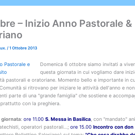
bre – Inizio Anno Pastorale &
riano
Aux.
/
1 Ottobre 2013
Domenica 6 ottobre siamo invitati a vive
questa giornata in cui vogliamo dare inizi
ità pastorali e oratoriane. Momento bello e importante in cui
 Comunità si ritrovano per iniziare le attività dell'anno e non
centi parte di una "grande famiglia" che sostiene e accompa
prattutto con la preghiera.
a giornata
:
ore 11.00
S. Messa in Basilica
, con "mandato" ani
catechisti, operatori pastorali…;
ore 15.00
Incontro
con don
ettore Bollettino Salesiano) sul tema:
"Che cosa direbbe d