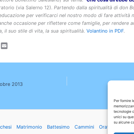
ratorio (via Salerno 12).
Partendo dalla spiritualità di don B
 educazione per verificarci nel nostro modo di fare attività n
anche occasione per riflettere come famiglie, per rendere a
, il suo stile di vita, la sua spiritualità.
Volantino in PDF
.
L
E
m
n
a
k
i
e
l
d
tobre 2013
Appunta
n
Per fornire 
memorizzare 
tecnologie c
unici su que
su alcune ca
chesi
Matrimonio
Battesimo
Cammini
Oratorio
Basil