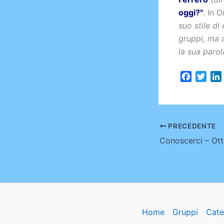
oggi?"
. In O
suo stile di
gruppi, ma 
la sua parola
F
T
a
w
i
c
i
e
t
b
t
PRECEDENTE
o
e
Conoscerci – Ot
o
r
I
k
Home
Gruppi
Cate