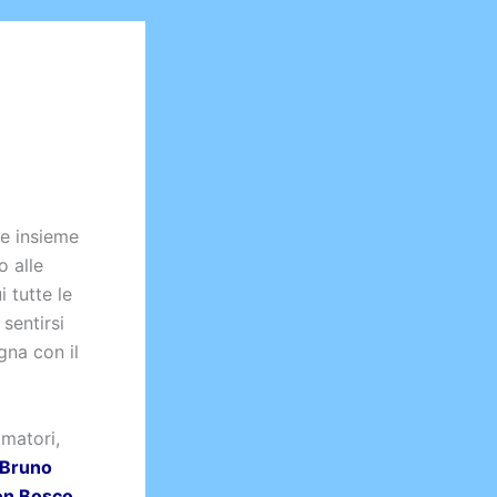
re insieme
o alle
 tutte le
 sentirsi
gna con il
matori,
 Bruno
on Bosco