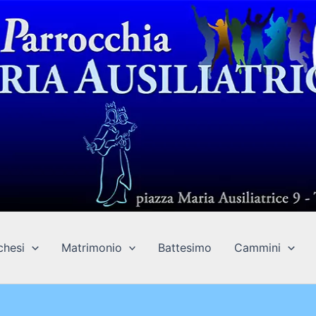
chesi
Matrimonio
Battesimo
Cammini