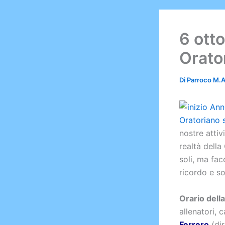
6 otto
Orato
Di
Parroco M.
nostre attiv
realtà della
soli, ma fa
ricordo e so
Orario dell
allenatori, 
Ferrero
(dir