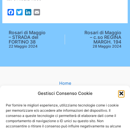
F
T
L
E
a
w
i
m
c
i
n
a
e
t
k
i
Rosari di Maggio
Rosari di Maggio
– STRADA del
– c.so REGINA
b
t
e
l
FORTINO 38
MARGH. 194
o
e
d
22 Maggio 2024
28 Maggio 2024
o
r
I
k
n
Home
Gruppi
Gestisci Consenso Cookie
Catechesi
Matrimonio
Per fornire le migliori esperienze, utilizziamo tecnologie come i cookie
per memorizzare e/o accedere alle informazioni del dispositivo. Il
Battesimo
consenso a queste tecnologie ci permetterà di elaborare dati come il
Cammini
comportamento di navigazione o ID unici su questo sito. Non
Oratorio
acconsentire o ritirare il consenso può influire negativamente su alcune