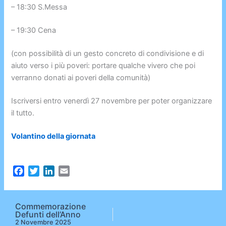
– 18:30 S.Messa
– 19:30 Cena
(con possibilità di un gesto concreto di condivisione e di
aiuto verso i più poveri: portare qualche vivero che poi
verranno donati ai poveri della comunità)
Iscriversi entro venerdì 27 novembre per poter organizzare
il tutto.
Volantino della giornata
F
T
L
E
a
w
i
m
c
i
n
a
e
t
k
i
Commemorazione
Defunti dell’Anno
b
t
e
l
2 Novembre 2025