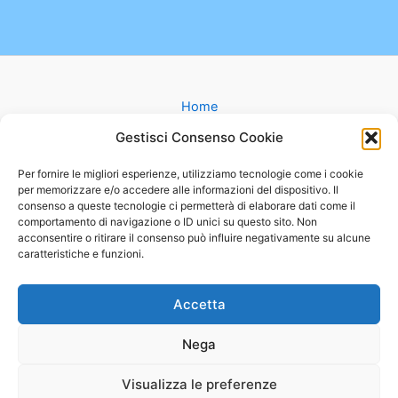
o
e
d
o
r
I
k
n
Home
Gruppi
Gestisci Consenso Cookie
Catechesi
Matrimonio
Per fornire le migliori esperienze, utilizziamo tecnologie come i cookie
per memorizzare e/o accedere alle informazioni del dispositivo. Il
Battesimo
consenso a queste tecnologie ci permetterà di elaborare dati come il
Cammini
comportamento di navigazione o ID unici su questo sito. Non
Oratorio
acconsentire o ritirare il consenso può influire negativamente su alcune
caratteristiche e funzioni.
Basilica
Mappa
Contatti
Accetta
Nega
Visualizza le preferenze
Copyright © 2026 Parrocchia MARIA AUSILIATRICE |